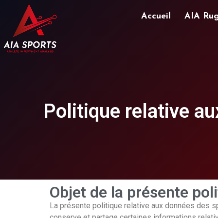
Accueil
AIA Ru
Politique relative a
Objet de la présente pol
La présente politique relative aux données des spo
conserve et partage certaines informations relat