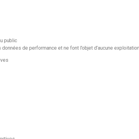
au public
s données de performance et ne font l’objet d’aucune exploitatio
ives
ortives