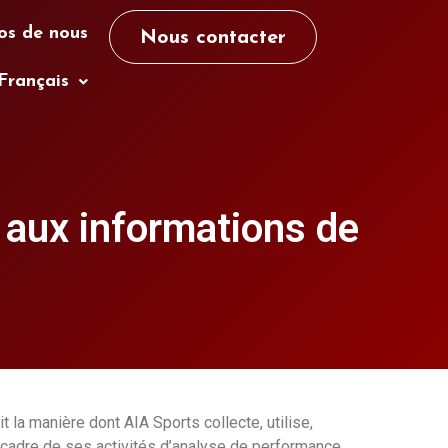
os de nous
Nous contacter
Français
t aux informations de
 la manière dont AIA Sports collecte, utilise,
 cadre de ses activités d’analyse de performance