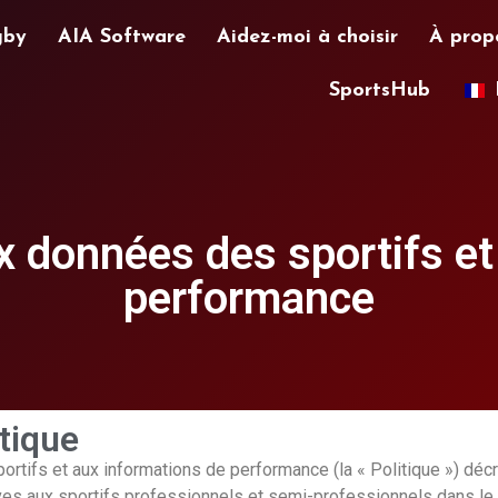
gby
AIA Software
Aidez-moi à choisir
À prop
SportsHub
ux données des sportifs e
performance
itique
rtifs et aux informations de performance (la « Politique ») décrit
ives aux sportifs professionnels et semi-professionnels dans le