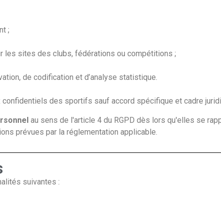
t ;
 les sites des clubs, fédérations ou compétitions ;
ion, de codification et d’analyse statistique.
onfidentiels des sportifs sauf accord spécifique et cadre jurid
ersonnel
au sens de l'article 4 du RGPD dès lors qu'elles se rappor
ions prévues par la réglementation applicable.
s
alités suivantes :