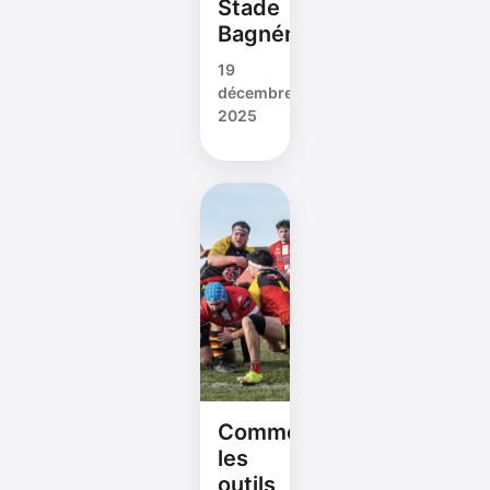
Stade
Bagnérais
19
décembre
2025
Comment
les
outils