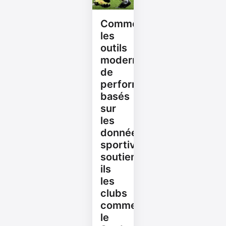
Comment
les
outils
modernes
de
performance
basés
sur
les
données
sportives
soutiennent-
ils
les
clubs
comme
le