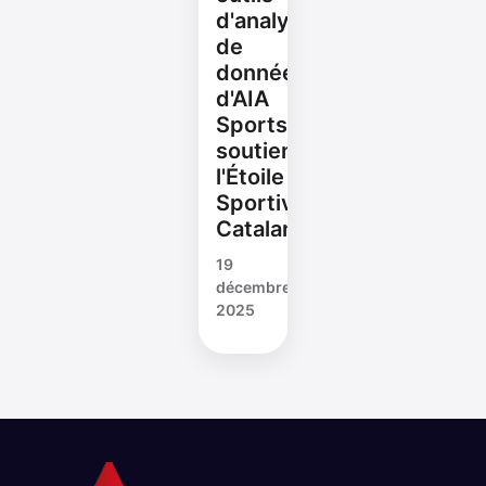
d'analyse
de
données
d'AIA
Sports
soutiennent
l'Étoile
Sportive
Catalane
19
décembre
2025