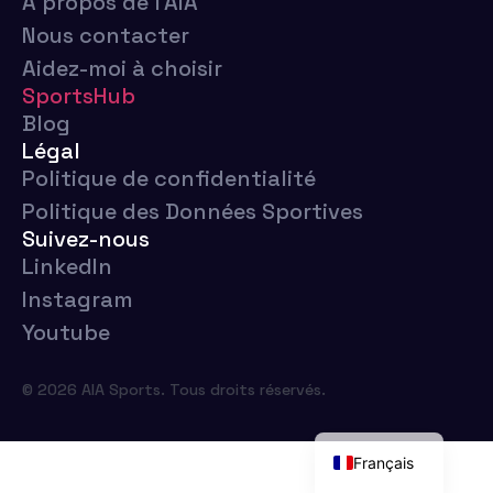
À propos de l'AIA
Nous contacter
Aidez-moi à choisir
SportsHub
Blog
Légal
Politique de confidentialité
Politique des Données Sportives
Suivez-nous
LinkedIn
Instagram
Youtube
Euskara
© 2026 AIA Sports. Tous droits réservés.
Español
English
Français