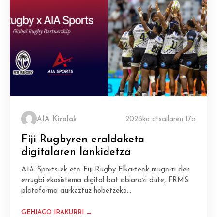
AIA Kirolak
2026ko otsailaren 17a
Fiji Rugbyren eraldaketa
digitalaren lankidetza
AIA Sports-ek eta Fiji Rugby Elkarteak mugarri den
errugbi ekosistema digital bat abiarazi dute, FRMS
plataforma aurkeztuz hobetzeko…
GEHIAGO IRAKURRI →