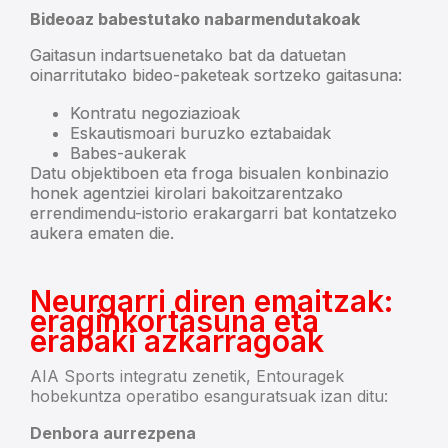
Bideoaz babestutako nabarmendutakoak
Gaitasun indartsuenetako bat da datuetan
oinarritutako bideo-paketeak sortzeko gaitasuna:
Kontratu negoziazioak
Eskautismoari buruzko eztabaidak
Babes-aukerak
Datu objektiboen eta froga bisualen konbinazio
honek agentziei kirolari bakoitzarentzako
errendimendu-istorio erakargarri bat kontatzeko
aukera ematen die.
Neurgarri diren emaitzak:
eraginkortasuna eta
erabaki azkarragoak
AIA Sports integratu zenetik, Entouragek
hobekuntza operatibo esanguratsuak izan ditu:
Denbora aurrezpena