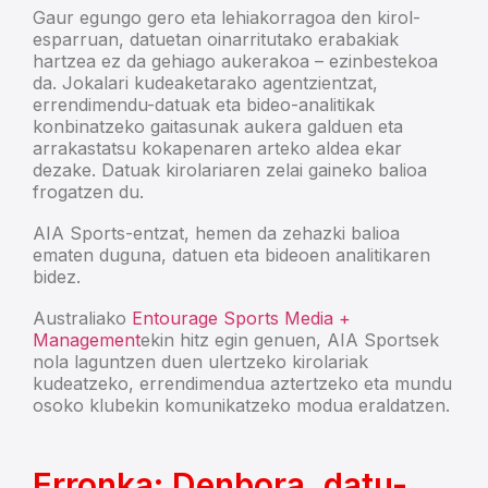
Gaur egungo gero eta lehiakorragoa den kirol-
esparruan, datuetan oinarritutako erabakiak
hartzea ez da gehiago aukerakoa – ezinbestekoa
da. Jokalari kudeaketarako agentzientzat,
errendimendu-datuak eta bideo-analitikak
konbinatzeko gaitasunak aukera galduen eta
arrakastatsu kokapenaren arteko aldea ekar
dezake. Datuak kirolariaren zelai gaineko balioa
frogatzen du.
AIA Sports-entzat, hemen da zehazki balioa
ematen duguna, datuen eta bideoen analitikaren
bidez.
Australiako
Entourage Sports Media +
Management
ekin hitz egin genuen, AIA Sportsek
nola laguntzen duen ulertzeko kirolariak
kudeatzeko, errendimendua aztertzeko eta mundu
osoko klubekin komunikatzeko modua eraldatzen.
Erronka: Denbora, datu-