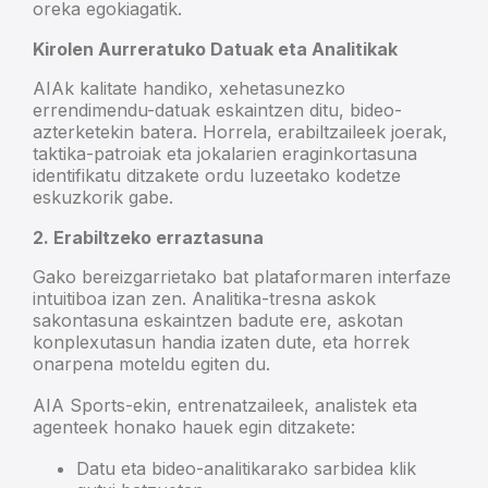
oreka egokiagatik.
Kirolen Aurreratuko Datuak eta Analitikak
AIAk kalitate handiko, xehetasunezko
errendimendu-datuak eskaintzen ditu, bideo-
azterketekin batera. Horrela, erabiltzaileek joerak,
taktika-patroiak eta jokalarien eraginkortasuna
identifikatu ditzakete ordu luzeetako kodetze
eskuzkorik gabe.
2. Erabiltzeko erraztasuna
Gako bereizgarrietako bat plataformaren interfaze
intuitiboa izan zen. Analitika-tresna askok
sakontasuna eskaintzen badute ere, askotan
konplexutasun handia izaten dute, eta horrek
onarpena moteldu egiten du.
AIA Sports-ekin, entrenatzaileek, analistek eta
agenteek honako hauek egin ditzakete:
Datu eta bideo-analitikarako sarbidea klik