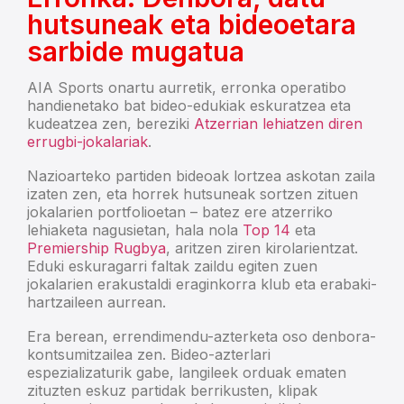
hutsuneak eta bideoetara
sarbide mugatua
AIA Sports onartu aurretik, erronka operatibo
handienetako bat bideo-edukiak eskuratzea eta
kudeatzea zen, bereziki
Atzerrian lehiatzen diren
errugbi-jokalariak
.
Nazioarteko partiden bideoak lortzea askotan zaila
izaten zen, eta horrek hutsuneak sortzen zituen
jokalarien portfolioetan – batez ere atzerriko
lehiaketa nagusietan, hala nola
Top 14
eta
Premiership Rugbya
, aritzen ziren kirolarientzat.
Eduki eskuragarri faltak zaildu egiten zuen
jokalarien erakustaldi eraginkorra klub eta erabaki-
hartzaileen aurrean.
Era berean, errendimendu-azterketa oso denbora-
kontsumitzailea zen. Bideo-azterlari
espezializaturik gabe, langileek orduak ematen
zituzten eskuz partidak berrikusten, klipak