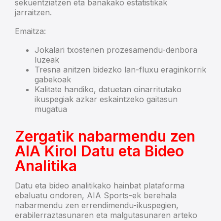
sekuentziatzen eta banakako estatistikak
jarraitzen.
Emaitza:
Jokalari txostenen prozesamendu-denbora
luzeak
Tresna anitzen bidezko lan-fluxu eraginkorrik
gabekoak
Kalitate handiko, datuetan oinarritutako
ikuspegiak azkar eskaintzeko gaitasun
mugatua
Zergatik nabarmendu zen
AIA Kirol Datu eta Bideo
Analitika
Datu eta bideo analitikako hainbat plataforma
ebaluatu ondoren, AIA Sports-ek berehala
nabarmendu zen errendimendu-ikuspegien,
erabilerraztasunaren eta malgutasunaren arteko