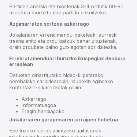
Partiden analisia eta txostenak 3–4 ordutik 60–90
minutura murriztu dira partida bakoitzeko.
Azpimarratze sortzea azkarrago
Jokalariaren errendimendu-paketeak, aurretik
tresna anitz eta ordu batzuk behar zituztenak,
orain ordubete baino gutxiagotan sor daitezke.
Errekrutamenduari buruzko ikuspegiak denbora
errealean
Datuetan oinarritutako bideo-klipetarako
berehalako sarbidearekin, klubekin egindako
kontratazio-elkarrizketak orain:
Azkarrago
Informatuagoa
Eragin handiagoko
Jokalariaren garapenaren jarraipen hobetua
Epe luzeko joerak zaintzeko gaitasunak
jokalariekin komunikazioa hobetu du eta