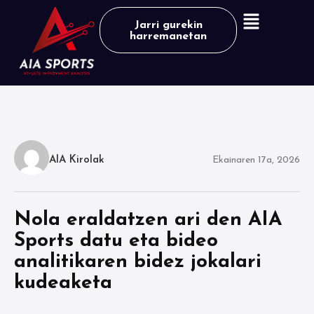
Jarri gurekin
harremanetan
AIA Kirolak
Ekainaren 17a, 2026
Nola eraldatzen ari den AIA
Sports datu eta bideo
analitikaren bidez jokalari
kudeaketa