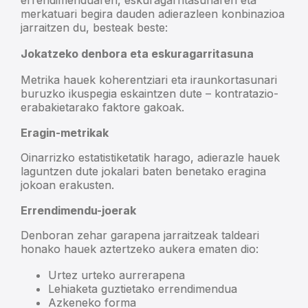
merkatuari begira dauden adierazleen konbinazioa
jarraitzen du, besteak beste:
Jokatzeko denbora eta eskuragarritasuna
Metrika hauek koherentziari eta iraunkortasunari
buruzko ikuspegia eskaintzen dute – kontratazio-
erabakietarako faktore gakoak.
Eragin-metrikak
Oinarrizko estatistiketatik harago, adierazle hauek
laguntzen dute jokalari baten benetako eragina
jokoan erakusten.
Errendimendu-joerak
Denboran zehar garapena jarraitzeak taldeari
honako hauek aztertzeko aukera ematen dio:
Urtez urteko aurrerapena
Lehiaketa guztietako errendimendua
Azkeneko forma