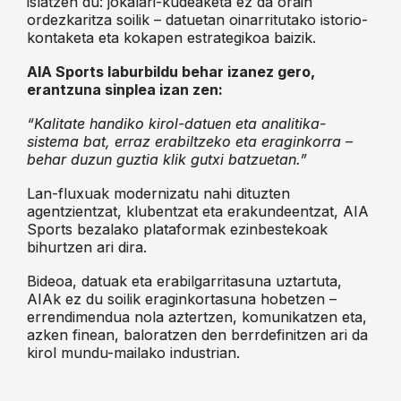
islatzen du: jokalari-kudeaketa ez da orain
ordezkaritza soilik – datuetan oinarritutako istorio-
kontaketa eta kokapen estrategikoa baizik.
AIA Sports laburbildu behar izanez gero,
erantzuna sinplea izan zen:
“Kalitate handiko kirol-datuen eta analitika-
sistema bat, erraz erabiltzeko eta eraginkorra –
behar duzun guztia klik gutxi batzuetan.”
Lan-fluxuak modernizatu nahi dituzten
agentzientzat, klubentzat eta erakundeentzat, AIA
Sports bezalako plataformak ezinbestekoak
bihurtzen ari dira.
Bideoa, datuak eta erabilgarritasuna uztartuta,
AIAk ez du soilik eraginkortasuna hobetzen –
errendimendua nola aztertzen, komunikatzen eta,
azken finean, baloratzen den berrdefinitzen ari da
kirol mundu-mailako industrian.