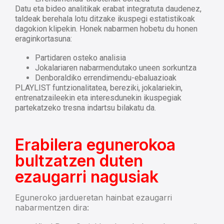
Datu eta bideo analitikak erabat integratuta daudenez,
taldeak berehala lotu ditzake ikuspegi estatistikoak
dagokion klipekin. Honek nabarmen hobetu du honen
eraginkortasuna:
Partidaren osteko analisia
Jokalariaren nabarmendutako uneen sorkuntza
Denboraldiko errendimendu-ebaluazioak
PLAYLIST funtzionalitatea, bereziki, jokalariekin,
entrenatzaileekin eta interesdunekin ikuspegiak
partekatzeko tresna indartsu bilakatu da.
Erabilera egunerokoa
bultzatzen duten
ezaugarri nagusiak
Eguneroko jardueretan hainbat ezaugarri
nabarmentzen dira: