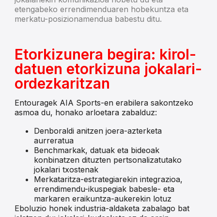
etengabeko errendimenduaren hobekuntza eta
merkatu-posizionamendua babestu ditu.
Etorkizunera begira: kirol-
datuen etorkizuna jokalari-
ordezkaritzan
Entouragek AIA Sports-en erabilera sakontzeko
asmoa du, honako arloetara zabalduz:
Denboraldi anitzen joera-azterketa
aurreratua
Benchmarkak, datuak eta bideoak
konbinatzen dituzten pertsonalizatutako
jokalari txostenak
Merkataritza-estrategiarekin integrazioa,
errendimendu-ikuspegiak babesle- eta
markaren eraikuntza-aukerekin lotuz
Eboluzio honek industria-aldaketa zabalago bat