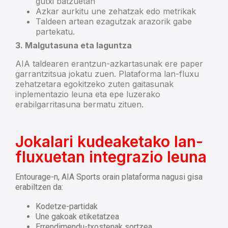
gutxi batzuetan
Azkar aurkitu une zehatzak edo metrikak
Taldeen artean ezagutzak arazorik gabe
partekatu.
3. Malgutasuna eta laguntza
AIA taldearen erantzun-azkartasunak ere paper
garrantzitsua jokatu zuen. Plataforma lan-fluxu
zehatzetara egokitzeko zuten gaitasunak
inplementazio leuna eta epe luzerako
erabilgarritasuna bermatu zituen.
Jokalari kudeaketako lan-
fluxuetan integrazio leuna
Entourage-n, AIA Sports orain plataforma nagusi gisa
erabiltzen da:
Kodetze-partidak
Une gakoak etiketatzea
Errendimendu-txostenak sortzea