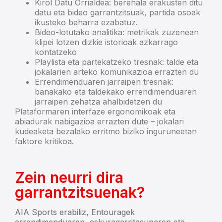
Kirol Datu Orrialdea: berehala erakusten ditu
datu eta bideo garrantzitsuak, partida osoak
ikusteko beharra ezabatuz.
Bideo-lotutako analitika: metrikak zuzenean
klipei lotzen dizkie istorioak azkarrago
kontatzeko
Playlista eta partekatzeko tresnak: talde eta
jokalarien arteko komunikazioa errazten du
Errendimenduaren jarraipen tresnak:
banakako eta taldekako errendimenduaren
jarraipen zehatza ahalbidetzen du
Plataformaren interfaze ergonomikoak eta
abiadurak nabigazioa errazten dute – jokalari
kudeaketa bezalako erritmo biziko inguruneetan
faktore kritikoa.
Zein neurri dira
garrantzitsuenak?
AIA Sports erabiliz, Entouragek
errendimenduaren, eskuragarritasunaren eta