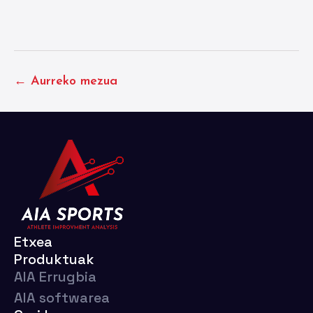
← Aurreko mezua
Etxea
Produktuak
AIA Errugbia
AIA softwarea