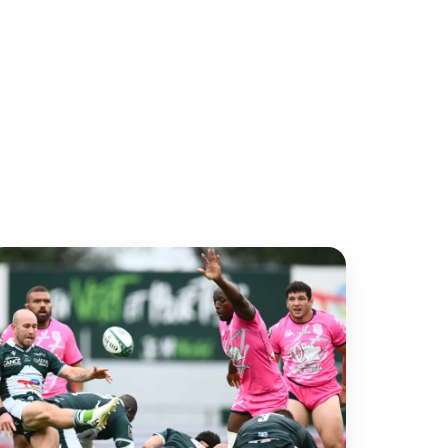
SportsHub
Contacte con
nosotros
Español