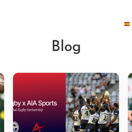
tware AIA
Ayúdame a elegir
Quiénes somos
Blog