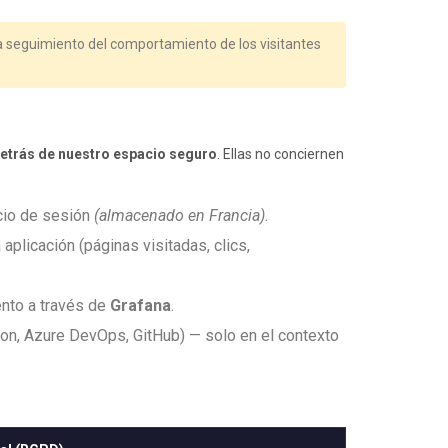
za seguimiento del comportamiento de los visitantes
detrás de nuestro espacio seguro
. Ellas no conciernen
icio de sesión
(almacenado en Francia)
.
plicación (páginas visitadas, clics,
ento a través de
Grafana
.
ion, Azure DevOps, GitHub) — solo en el contexto