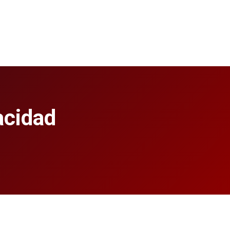
SportsHub
Contacte con
nosotros
Español
acidad