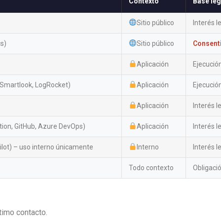
Contexto
Base leg
Sitio público
Interés le
s)
Sitio público
Consent
Aplicación
Ejecución
 (Smartlook, LogRocket)
Aplicación
Ejecución
Aplicación
Interés le
otion, GitHub, Azure DevOps)
Aplicación
Interés le
pilot) – uso interno únicamente
Interno
Interés le
Todo contexto
Obligación
timo contacto.