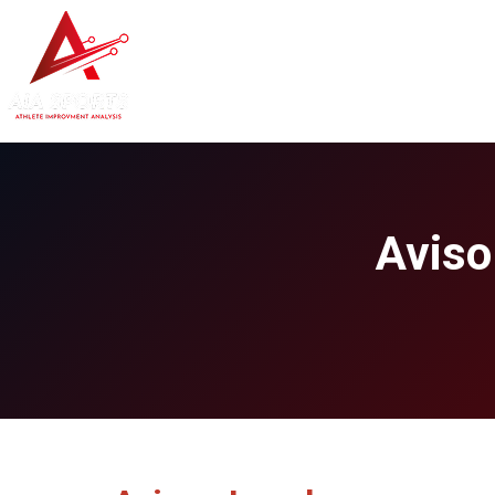
Inicio
AIA Rugby
Sof
Aviso