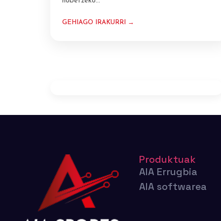
hobetzeko…
GEHIAGO IRAKURRI →
Produktuak
AIA Errugbia
AIA softwarea