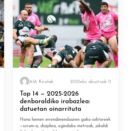
AIA Kirolak
2025eko abuztuak 11
Top 14 — 2025-2026
denboraldiko irabazlea:
datuetan oinarrituta
Hona hemen errendimenduaren gako-sektoreek
—scrum-a, diziplina, egindako metroak, jokaldi