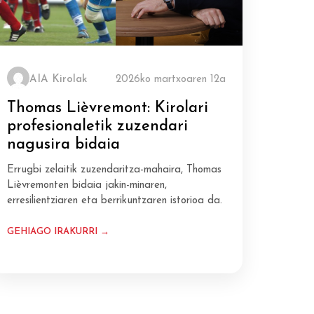
AIA Kirolak
2026ko martxoaren 12a
Thomas Lièvremont: Kirolari
profesionaletik zuzendari
nagusira bidaia
Errugbi zelaitik zuzendaritza-mahaira, Thomas
Lièvremonten bidaia jakin-minaren,
erresilientziaren eta berrikuntzaren istorioa da.
GEHIAGO IRAKURRI →