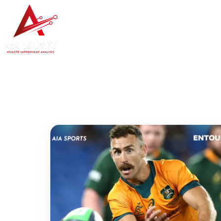
Etxea
AIA Errugbia