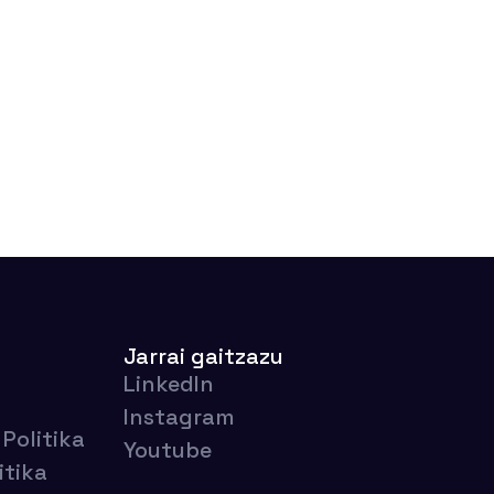
Jarrai gaitzazu
LinkedIn
Instagram
Politika
Youtube
itika