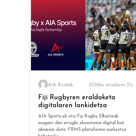
AIA Kirolak
2026ko otsailaren 17a
Fiji Rugbyren eraldaketa
digitalaren lankidetza
AIA Sports-ek eta Fiji Rugby Elkarteak
mugarri den errugbi ekosistema digital bat
abiarazi dute, FRMS plataforma aurkeztuz