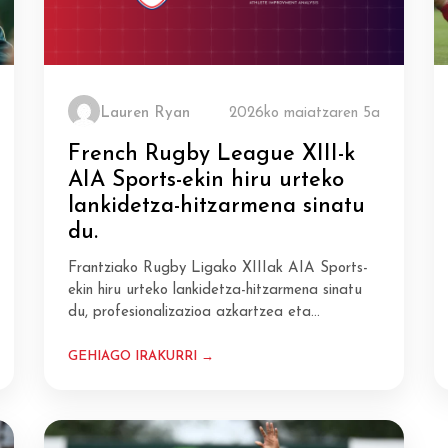
Lauren Ryan
2026ko maiatzaren 5a
French Rugby League XIII-k
AIA Sports-ekin hiru urteko
lankidetza-hitzarmena sinatu
du.
Frantziako Rugby Ligako XIIIak AIA Sports-
ekin hiru urteko lankidetza-hitzarmena sinatu
du, profesionalizazioa azkartzea eta…
GEHIAGO IRAKURRI →