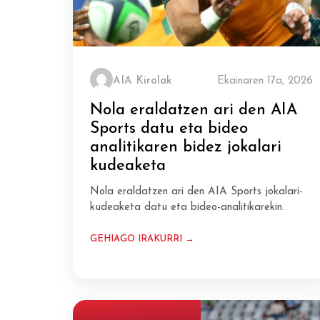
AIA Kirolak
Ekainaren 17a, 2026
Nola eraldatzen ari den AIA
Sports datu eta bideo
analitikaren bidez jokalari
kudeaketa
Nola eraldatzen ari den AIA Sports jokalari-
kudeaketa datu eta bideo-analitikarekin.
GEHIAGO IRAKURRI →