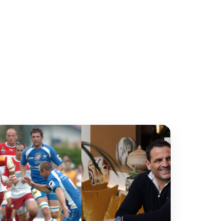
Guri buruz
Jarri gurekin
harremanetan
Euskara