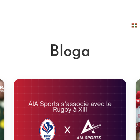
AIA softwarea
Lagundu iezadazu aukeratzen
Kirolgunea
Bloga