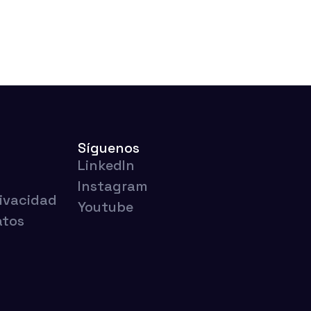
SportsHub
Contacte con
nosotros
Español
o
Síguenos
LinkedIn
Instagram
rivacidad
Youtube
atos