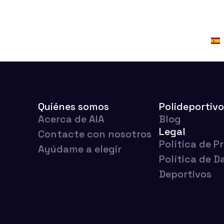
tware AIA
Ayúdame a elegir
Quiénes somos
Quiénes somos
Polideportiv
Acerca de AIA
Blog
Legal
Contacte con nosotros
Política de P
Ayúdame a elegir
Política de D
Deportivos